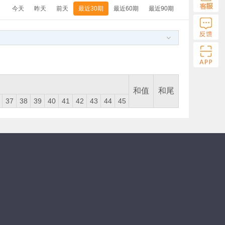
今天
昨天
前天
最近30期
最近60期
最近90期
和值
和尾
37
38
39
40
41
42
43
44
45