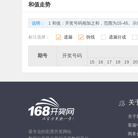
和值走势
说明：
1 和值：开奖号码相加之和，范围为15-45。示例：号
2 和尾：开奖号码和值的个位数，范围为0-9。示例：号码
标注选择：
遗漏
拆线
遗漏分成
3 遗漏：自上期开出到本期间隔的期数。
1
2
3
4
4 分隔线：每五期使用分隔线，使横向导航更加
期号
开奖号码
5 遗漏分层：将当前遗漏按照"1-5，6-11，12-
15
16
17
18
19
20
6 出现总次数：统计周期内，某个号码的累计出
7 平均遗漏值：统计期数内遗漏的平均值（计算公式：
8 最大遗漏值：是指统计周期内所有遗漏值的最
9 最大连出值：是指统计周期内所有连出值的最
关
关于
客服
最专业的彩票开奖网站
商务