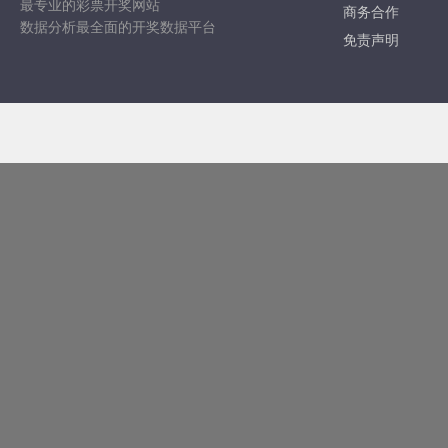
最专业的彩票开奖网站
商务合作
数据分析最全面的开奖数据平台
免责声明