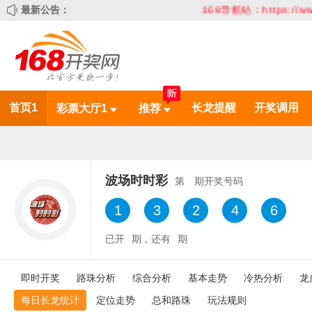
最新公告：
168导航站：https://www.1
首页1
长龙提醒
开奖调用
彩票大厅1
推荐
波场时时彩
第
期开奖号码
3
0
5
6
1
已开
期，还有
期
即时开奖
路珠分析
综合分析
基本走势
冷热分析
龙
每日长龙统计
定位走势
总和路珠
玩法规则